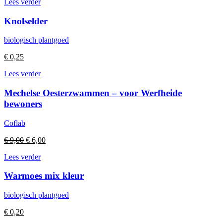
Lees verder
Knolselder
biologisch plantgoed
€
0,25
Lees verder
Mechelse Oesterzwammen – voor Werfheide
bewoners
Coflab
Oorspronkelijke
Huidige
€
9,00
€
6,00
prijs
prijs
Lees verder
was:
is:
€ 9,00.
€ 6,00.
Warmoes mix kleur
biologisch plantgoed
€
0,20