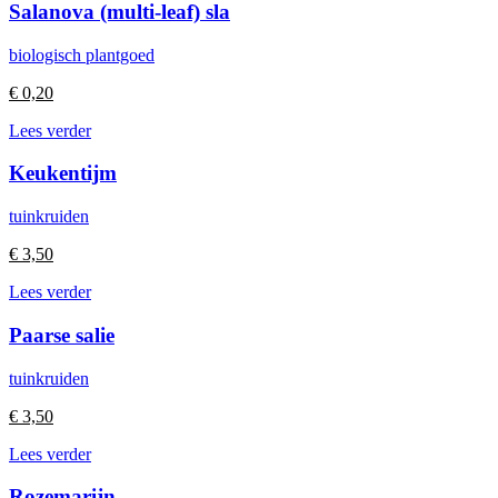
Salanova (multi-leaf) sla
biologisch plantgoed
€
0,20
Lees verder
Keukentijm
tuinkruiden
€
3,50
Lees verder
Paarse salie
tuinkruiden
€
3,50
Lees verder
Rozemarijn